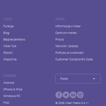
VIBER
FIRMA
Funkcje
Informacje o Viber
Blog
Centrum marek
Bezpieczeństwo
Praca
Viber Out
Warunki i zasady
Stawki
Polityka prywatności
Wsparcie
Customer Complaints Code
POBIERZ
Polski
Android
iPhone & iPad
Windows PC
Mac
©
2026
Viber Media S.à r.l.