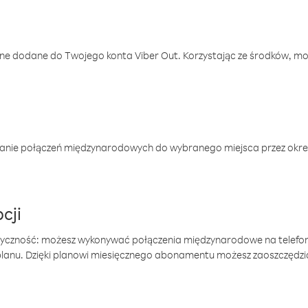
one dodane do Twojego konta Viber Out. Korzystając ze środków, m
anie połączeń międzynarodowych do wybranego miejsca przez okres
cji
tyczność: możesz wykonywać połączenia międzynarodowe na telefo
 planu. Dzięki planowi miesięcznego abonamentu możesz zaoszczędz