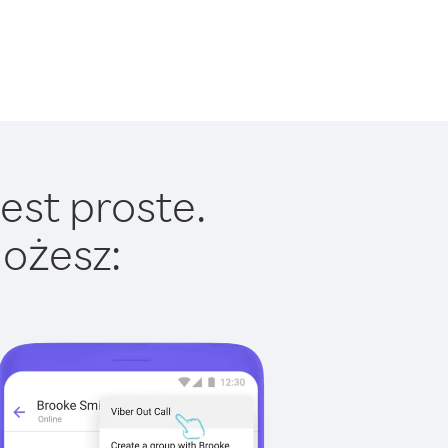
est proste.
ożesz: