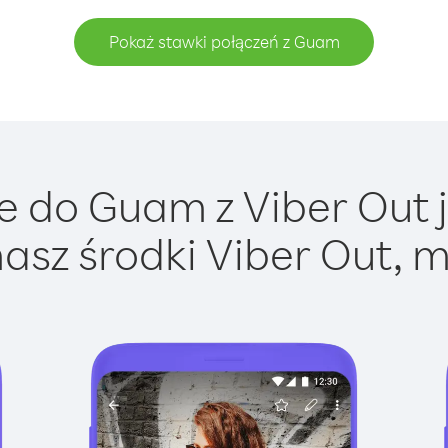
Pokaż stawki połączeń z Guam
 do Guam z Viber Out j
asz środki Viber Out, m