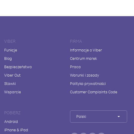
VIBER
FIRMA
Funkcje
Informacje o Viber
Blog
Centrum marek
Bezpieczeństwo
Praca
Viber Out
Warunki i zasady
Stawki
Polityka prywatności
Wsparcie
Customer Complaints Code
POBIERZ
Polski
Android
iPhone & iPad