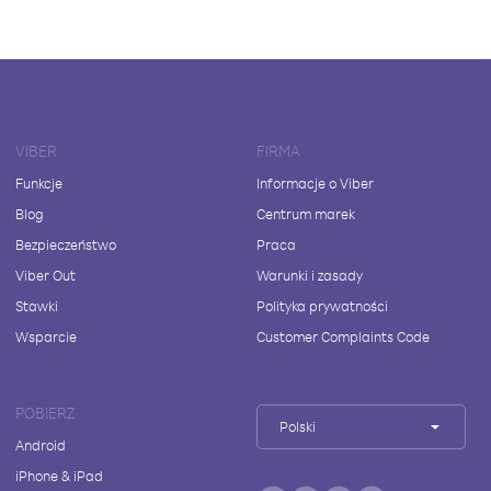
VIBER
FIRMA
Funkcje
Informacje o Viber
Blog
Centrum marek
Bezpieczeństwo
Praca
Viber Out
Warunki i zasady
Stawki
Polityka prywatności
Wsparcie
Customer Complaints Code
POBIERZ
Polski
Android
iPhone & iPad