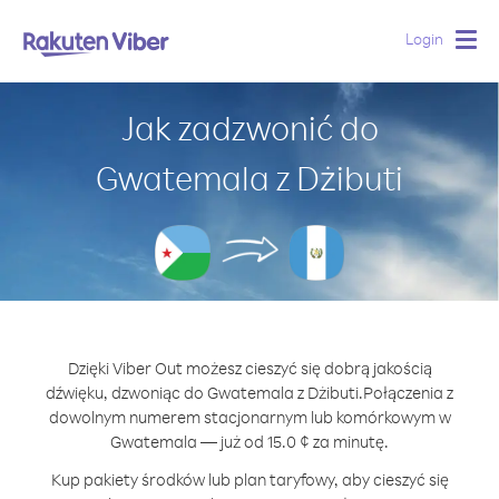
Login
Togg
navig
Jak zadzwonić do
Gwatemala z Dżibuti
Dzięki Viber Out możesz cieszyć się dobrą jakością
dźwięku, dzwoniąc do Gwatemala z Dżibuti.
Połączenia z
dowolnym numerem stacjonarnym lub komórkowym w
Gwatemala — już od 15.0 ¢ za minutę.
Kup pakiety środków lub plan taryfowy, aby cieszyć się