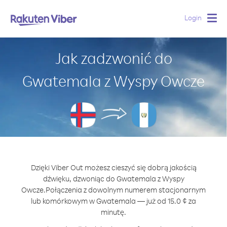
Login
Togg
navig
Jak zadzwonić do
Gwatemala z Wyspy Owcze
Dzięki Viber Out możesz cieszyć się dobrą jakością
dźwięku, dzwoniąc do Gwatemala z Wyspy
Owcze.
Połączenia z dowolnym numerem stacjonarnym
lub komórkowym w Gwatemala — już od 15.0 ¢ za
minutę.