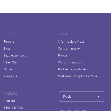
VIBER
FIRMA
Funkcje
Informacje o Viber
Blog
Centrum marek
Bezpieczeństwo
Praca
Viber Out
Warunki i zasady
Stawki
Polityka prywatności
Wsparcie
Customer Complaints Code
POBIERZ
Polski
Android
iPhone & iPad