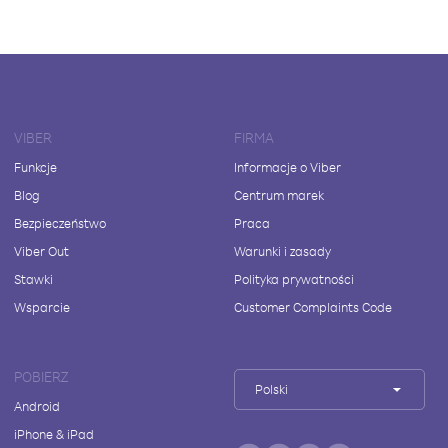
VIBER
FIRMA
Funkcje
Informacje o Viber
Blog
Centrum marek
Bezpieczeństwo
Praca
Viber Out
Warunki i zasady
Stawki
Polityka prywatności
Wsparcie
Customer Complaints Code
POBIERZ
Polski
Android
iPhone & iPad