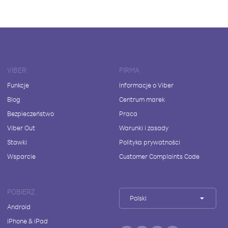
VIBER
FIRMA
Funkcje
Informacje o Viber
Blog
Centrum marek
Bezpieczeństwo
Praca
Viber Out
Warunki i zasady
Stawki
Polityka prywatności
Wsparcie
Customer Complaints Code
POBIERZ
Polski
Android
iPhone & iPad