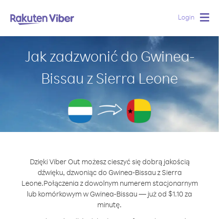
Login
Togg
navig
Jak zadzwonić do Gwinea-
Bissau z Sierra Leone
Dzięki Viber Out możesz cieszyć się dobrą jakością
dźwięku, dzwoniąc do Gwinea-Bissau z Sierra
Leone.
Połączenia z dowolnym numerem stacjonarnym
lub komórkowym w Gwinea-Bissau — już od $1.10 za
minutę.