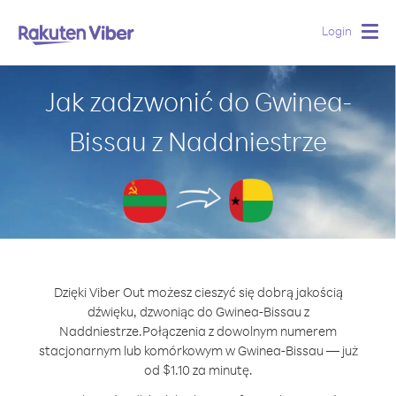
Login
Togg
navig
Jak zadzwonić do Gwinea-
Bissau z Naddniestrze
Dzięki Viber Out możesz cieszyć się dobrą jakością
dźwięku, dzwoniąc do Gwinea-Bissau z
Naddniestrze.
Połączenia z dowolnym numerem
stacjonarnym lub komórkowym w Gwinea-Bissau — już
od $1.10 za minutę.