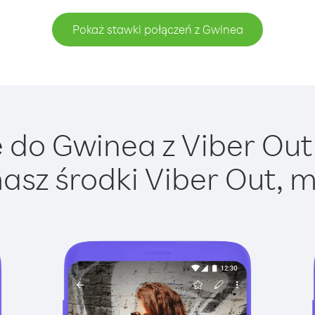
Pokaż stawki połączeń z Gwinea
do Gwinea z Viber Out 
asz środki Viber Out, m