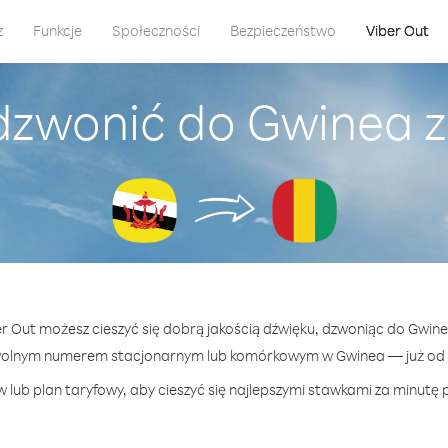
z
Funkcje
Społeczności
Bezpieczeństwo
Viber Out
dzwonić do Gwinea z
er Out możesz cieszyć się dobrą jakością dźwięku, dzwoniąc do Gwine
wolnym numerem stacjonarnym lub komórkowym w Gwinea — już od 5
 lub plan taryfowy, aby cieszyć się najlepszymi stawkami za minutę 