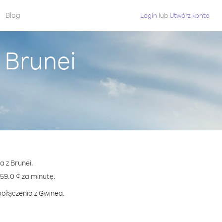
Blog
Login
lub
Utwórz konto
 Brunei
a z Brunei.
9.0 ¢ za minutę.
połączenia z Gwinea.