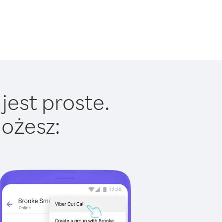
jest proste.
ożesz: