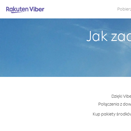
Pobier
Jak za
Dzięki Vib
Połączenia z do
Kup pakiety środków