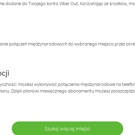
one dodane do Twojego konta Viber Out. Korzystając ze środków, m
anie połączeń międzynarodowych do wybranego miejsca przez okres
cji
tyczność: możesz wykonywać połączenia międzynarodowe na telefo
 planu. Dzięki planowi miesięcznego abonamentu możesz zaoszczędz
Szukaj więcej miejsc