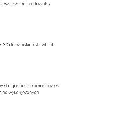
ożesz dzwonić na dowolny
 30 dni w niskich stawkach
ny stacjonarne i komórkowe w
ić na wykonywanych