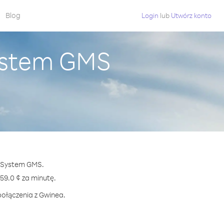
Blog
Login
lub
Utwórz konto
ystem GMS
z System GMS.
9.0 ¢ za minutę.
połączenia z Gwinea.