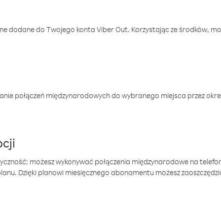
one dodane do Twojego konta Viber Out. Korzystając ze środków, m
anie połączeń międzynarodowych do wybranego miejsca przez okres
cji
tyczność: możesz wykonywać połączenia międzynarodowe na telefo
 planu. Dzięki planowi miesięcznego abonamentu możesz zaoszczędz