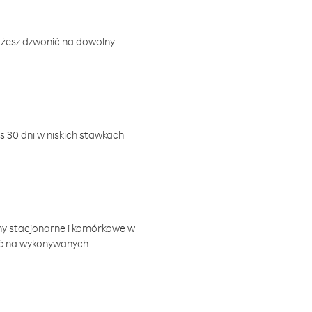
ożesz dzwonić na dowolny
 30 dni w niskich stawkach
ny stacjonarne i komórkowe w
ić na wykonywanych