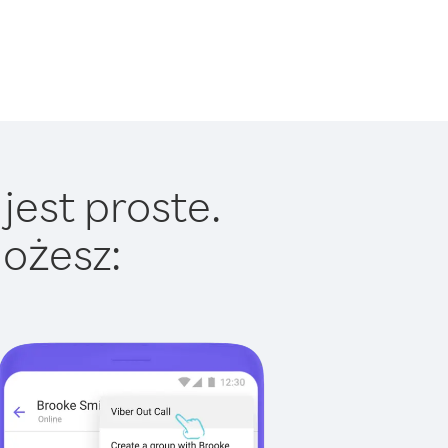
jest proste.
ożesz: