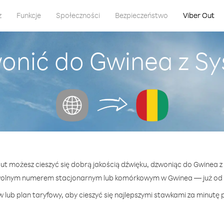
z
Funkcje
Społeczności
Bezpieczeństwo
Viber Out
wonić do Gwinea z S
 Out możesz cieszyć się dobrą jakością dźwięku, dzwoniąc do Gwinea 
wolnym numerem stacjonarnym lub komórkowym w Gwinea — już od 5
 lub plan taryfowy, aby cieszyć się najlepszymi stawkami za minutę 