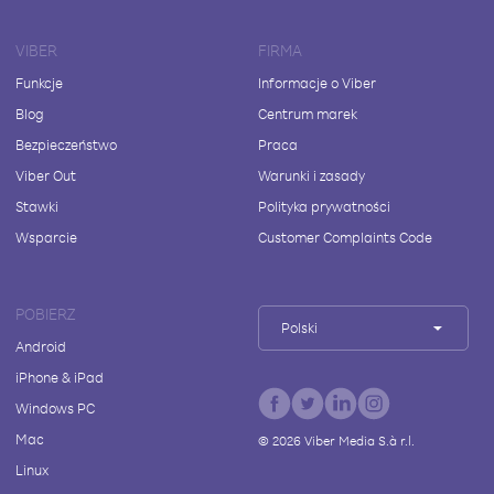
VIBER
FIRMA
Funkcje
Informacje o Viber
Blog
Centrum marek
Bezpieczeństwo
Praca
Viber Out
Warunki i zasady
Stawki
Polityka prywatności
Wsparcie
Customer Complaints Code
POBIERZ
Polski
Android
iPhone & iPad
Windows PC
Mac
©
2026
Viber Media S.à r.l.
Linux