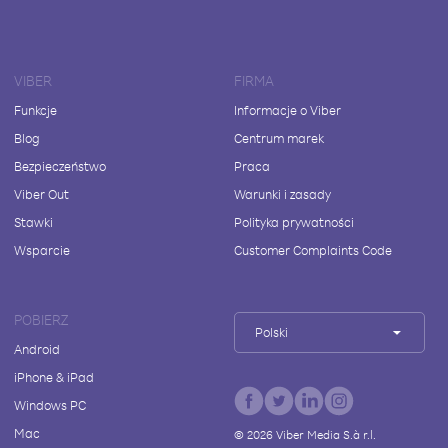
VIBER
FIRMA
Funkcje
Informacje o Viber
Blog
Centrum marek
Bezpieczeństwo
Praca
Viber Out
Warunki i zasady
Stawki
Polityka prywatności
Wsparcie
Customer Complaints Code
POBIERZ
Polski
Android
iPhone & iPad
Windows PC
Mac
©
2026
Viber Media S.à r.l.