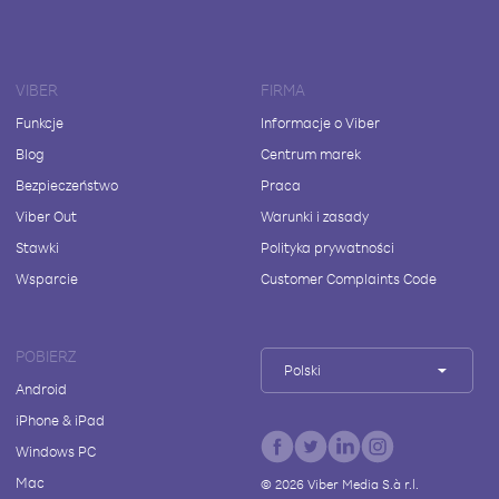
VIBER
FIRMA
Funkcje
Informacje o Viber
Blog
Centrum marek
Bezpieczeństwo
Praca
Viber Out
Warunki i zasady
Stawki
Polityka prywatności
Wsparcie
Customer Complaints Code
POBIERZ
Polski
Android
iPhone & iPad
Windows PC
Mac
©
2026
Viber Media S.à r.l.