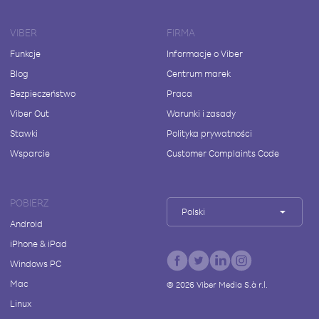
VIBER
FIRMA
Funkcje
Informacje o Viber
Blog
Centrum marek
Bezpieczeństwo
Praca
Viber Out
Warunki i zasady
Stawki
Polityka prywatności
Wsparcie
Customer Complaints Code
POBIERZ
Polski
Android
iPhone & iPad
Windows PC
Mac
©
2026
Viber Media S.à r.l.
Linux