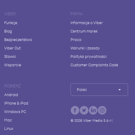
VIBER
FIRMA
Funkcje
Informacje o Viber
Blog
Centrum marek
Bezpieczeństwo
Praca
Viber Out
Warunki i zasady
Stawki
Polityka prywatności
Wsparcie
Customer Complaints Code
POBIERZ
Polski
Android
iPhone & iPad
Windows PC
Mac
©
2026
Viber Media S.à r.l.
Linux