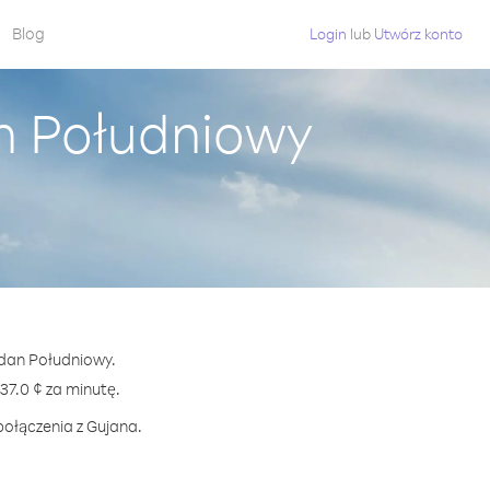
Blog
Login
lub
Utwórz konto
n Południowy
udan Południowy.
7.0 ¢ za minutę.
połączenia z Gujana.