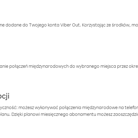
one dodane do Twojego konta Viber Out. Korzystając ze środków, m
anie połączeń międzynarodowych do wybranego miejsca przez okres
cji
tyczność: możesz wykonywać połączenia międzynarodowe na telefo
 planu. Dzięki planowi miesięcznego abonamentu możesz zaoszczędz