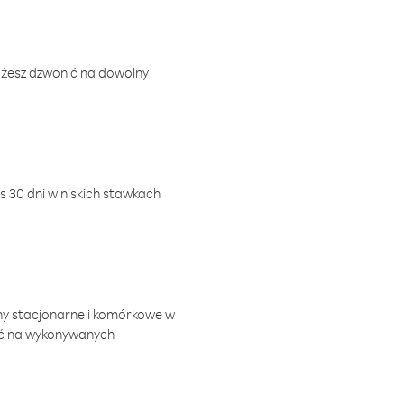
ożesz dzwonić na dowolny
 30 dni w niskich stawkach
ny stacjonarne i komórkowe w
ić na wykonywanych