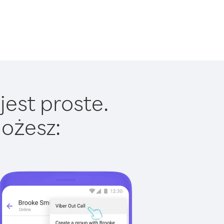
jest proste.
ożesz: