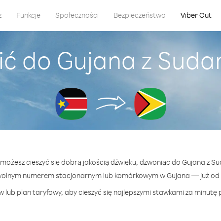
z
Funkcje
Społeczności
Bezpieczeństwo
Viber Out
ić do Gujana z Suda
t możesz cieszyć się dobrą jakością dźwięku, dzwoniąc do Gujana z S
wolnym numerem stacjonarnym lub komórkowym w Gujana — już od 3
 lub plan taryfowy, aby cieszyć się najlepszymi stawkami za minutę 