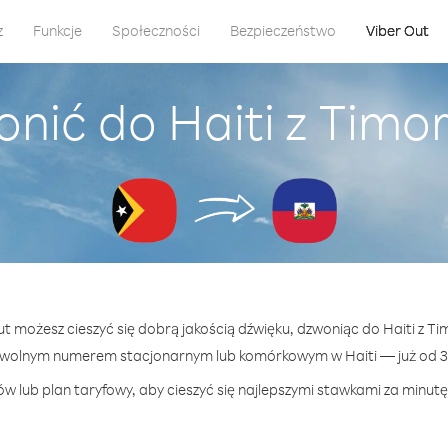
z
Funkcje
Społeczności
Bezpieczeństwo
Viber Out
onić do Haiti z Timo
Out możesz cieszyć się dobrą jakością dźwięku, dzwoniąc do Haiti z T
owolnym numerem stacjonarnym lub komórkowym w Haiti — już od 39
w lub plan taryfowy, aby cieszyć się najlepszymi stawkami za minutę 