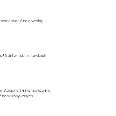
ożesz dzwonić na dowolny
 30 dni w niskich stawkach
ny stacjonarne i komórkowe w
ić na wykonywanych