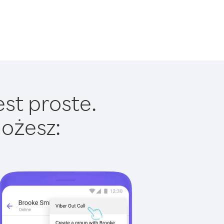
est proste.
ożesz: