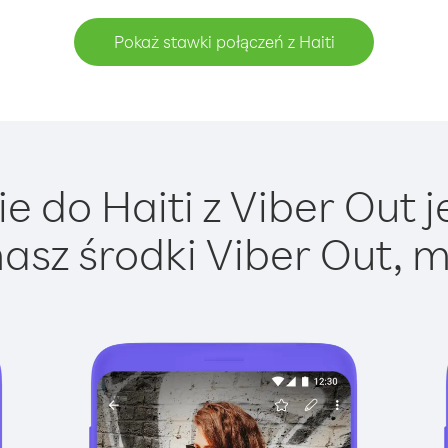
Pokaż stawki połączeń z Haiti
 do Haiti z Viber Out j
asz środki Viber Out, m