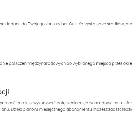
one dodane do Twojego konta Viber Out. Korzystając ze środków, m
anie połączeń międzynarodowych do wybranego miejsca przez okres
cji
tyczność: możesz wykonywać połączenia międzynarodowe na telefo
 planu. Dzięki planowi miesięcznego abonamentu możesz zaoszczędz