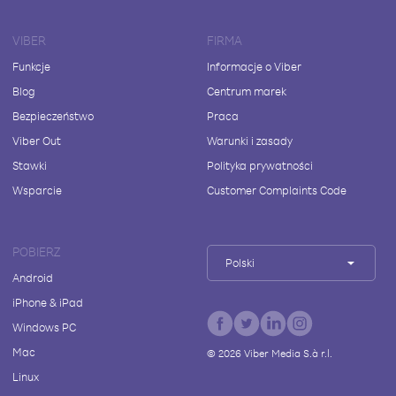
VIBER
FIRMA
Funkcje
Informacje o Viber
Blog
Centrum marek
Bezpieczeństwo
Praca
Viber Out
Warunki i zasady
Stawki
Polityka prywatności
Wsparcie
Customer Complaints Code
POBIERZ
Polski
Android
iPhone & iPad
Windows PC
Mac
©
2026
Viber Media S.à r.l.
Linux