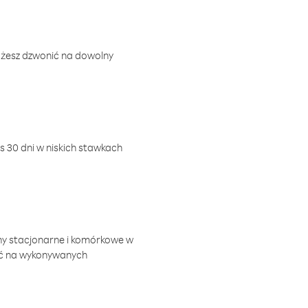
ożesz dzwonić na dowolny
 30 dni w niskich stawkach
ny stacjonarne i komórkowe w
ić na wykonywanych