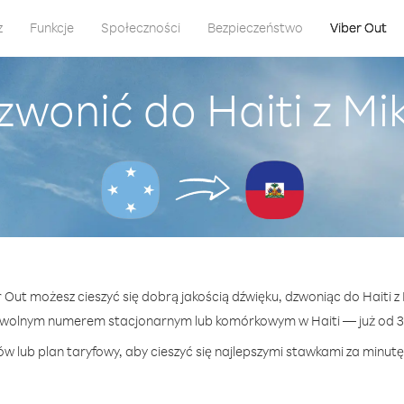
z
Funkcje
Społeczności
Bezpieczeństwo
Viber Out
zwonić do Haiti z Mi
r Out możesz cieszyć się dobrą jakością dźwięku, dzwoniąc do Haiti z
owolnym numerem stacjonarnym lub komórkowym w Haiti — już od 39
w lub plan taryfowy, aby cieszyć się najlepszymi stawkami za minutę 