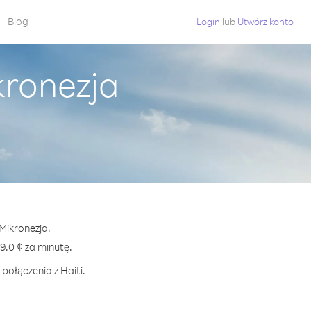
Blog
Login
lub
Utwórz konto
kronezja
 Mikronezja.
.0 ¢ za minutę.
połączenia z Haiti.