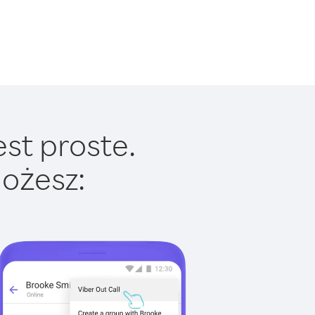
est proste.
ożesz: