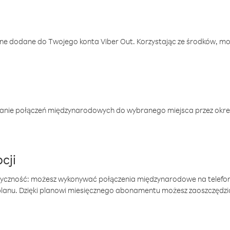
one dodane do Twojego konta Viber Out. Korzystając ze środków, m
anie połączeń międzynarodowych do wybranego miejsca przez okres
cji
tyczność: możesz wykonywać połączenia międzynarodowe na telefo
 planu. Dzięki planowi miesięcznego abonamentu możesz zaoszczędz