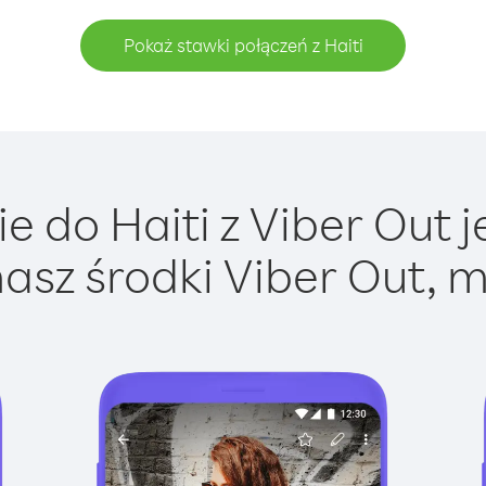
Pokaż stawki połączeń z Haiti
 do Haiti z Viber Out j
asz środki Viber Out, m