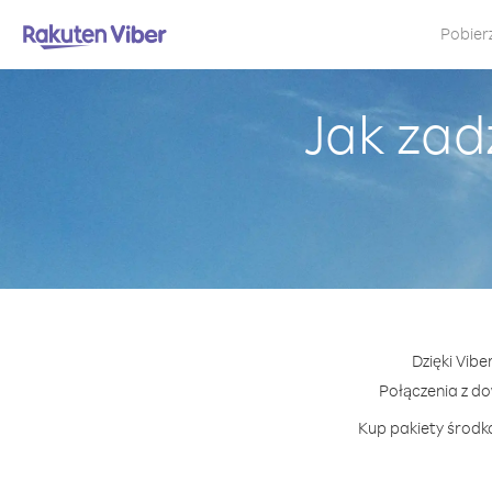
Pobier
Jak zad
Dzięki Vibe
Połączenia z d
Kup pakiety środkó