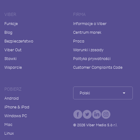
VIBER
FIRMA
Funkcje
Informacje o Viber
Blog
Centrum marek
Bezpieczeństwo
Praca
Viber Out
Warunki i zasady
Stawki
Polityka prywatności
Wsparcie
Customer Complaints Code
POBIERZ
Polski
Android
iPhone & iPad
Windows PC
Mac
©
2026
Viber Media S.à r.l.
Linux