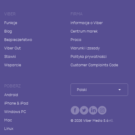
VIBER
FIRMA
Funkcje
Informacje o Viber
Blog
Centrum marek
Bezpieczeństwo
Praca
Viber Out
Warunki i zasady
Stawki
Polityka prywatności
Wsparcie
Customer Complaints Code
POBIERZ
Polski
Android
iPhone & iPad
Windows PC
Mac
©
2026
Viber Media S.à r.l.
Linux