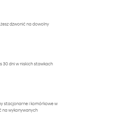
ożesz dzwonić na dowolny
 30 dni w niskich stawkach
ny stacjonarne i komórkowe w
ić na wykonywanych