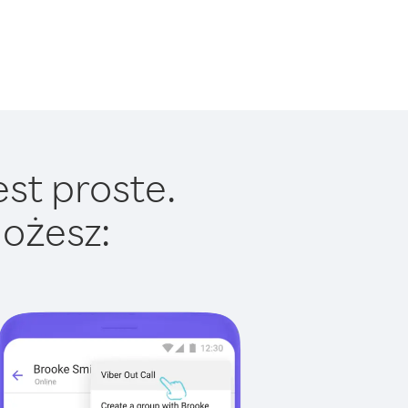
est proste.
ożesz: