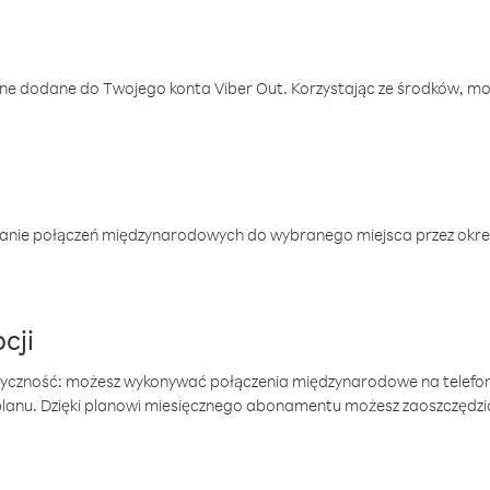
one dodane do Twojego konta Viber Out. Korzystając ze środków, m
anie połączeń międzynarodowych do wybranego miejsca przez okres
cji
tyczność: możesz wykonywać połączenia międzynarodowe na telefo
 planu. Dzięki planowi miesięcznego abonamentu możesz zaoszczędz