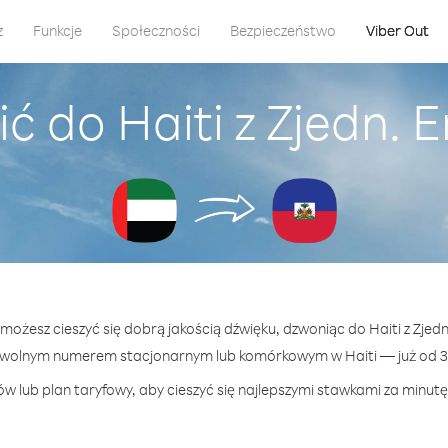
z
Funkcje
Społeczności
Bezpieczeństwo
Viber Out
ć do Haiti z Zjedn. E
 możesz cieszyć się dobrą jakością dźwięku, dzwoniąc do Haiti z Zjedn
owolnym numerem stacjonarnym lub komórkowym w Haiti — już od 39
w lub plan taryfowy, aby cieszyć się najlepszymi stawkami za minutę 