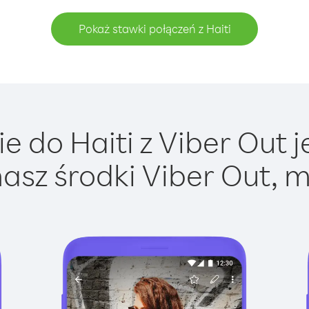
Pokaż stawki połączeń z Haiti
 do Haiti z Viber Out j
asz środki Viber Out, m