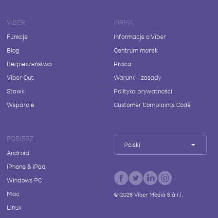
VIBER
FIRMA
Funkcje
Informacje o Viber
Blog
Centrum marek
Bezpieczeństwo
Praca
Viber Out
Warunki i zasady
Stawki
Polityka prywatności
Wsparcie
Customer Complaints Code
POBIERZ
Polski
Android
iPhone & iPad
Windows PC
Mac
©
2026
Viber Media S.à r.l.
Linux