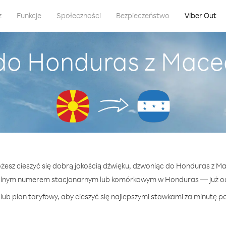
z
Funkcje
Społeczności
Bezpieczeństwo
Viber Out
 do Honduras z Mace
ożesz cieszyć się dobrą jakością dźwięku, dzwoniąc do Honduras z 
olnym numerem stacjonarnym lub komórkowym w Honduras — już od 
lub plan taryfowy, aby cieszyć się najlepszymi stawkami za minutę p