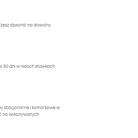
ożesz dzwonić na dowolny
 30 dni w niskich stawkach
ny stacjonarne i komórkowe w
ić na wykonywanych