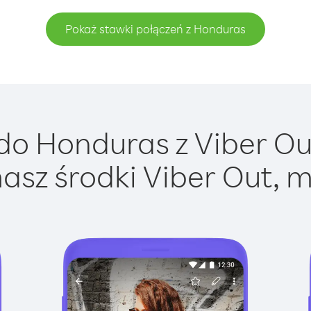
Pokaż stawki połączeń z Honduras
o Honduras z Viber Out
asz środki Viber Out, m