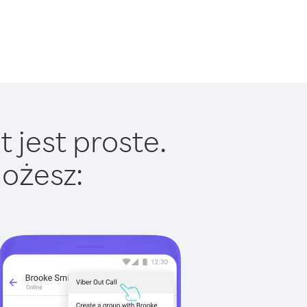
 jest proste.
ożesz: