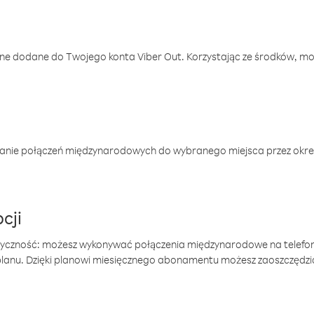
one dodane do Twojego konta Viber Out. Korzystając ze środków, m
anie połączeń międzynarodowych do wybranego miejsca przez okres
cji
tyczność: możesz wykonywać połączenia międzynarodowe na telefo
 planu. Dzięki planowi miesięcznego abonamentu możesz zaoszczędz