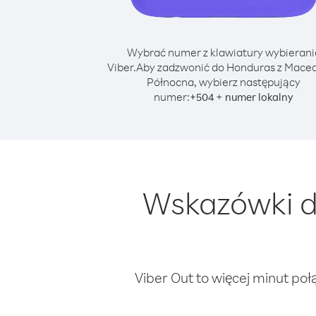
Wybrać numer z klawiatury wybierani
Viber.
Aby zadzwonić do Honduras z Mace
Północna, wybierz następujący
numer:
+
+
504
numer lokalny
Wskazówki d
Viber Out to więcej minut poł