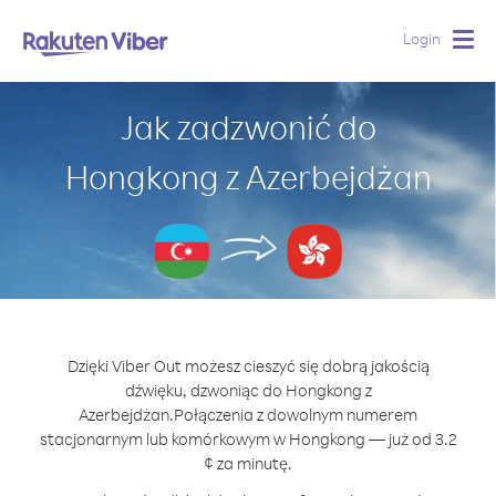
Login
Togg
navig
Jak zadzwonić do
Hongkong z Azerbejdżan
Dzięki Viber Out możesz cieszyć się dobrą jakością
dźwięku, dzwoniąc do Hongkong z
Azerbejdżan.
Połączenia z dowolnym numerem
stacjonarnym lub komórkowym w Hongkong — już od 3.2
¢ za minutę.