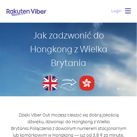
Login
Togg
navig
Jak zadzwonić do
Hongkong z Wielka
Brytania
Dzięki Viber Out możesz cieszyć się dobrą jakością
dźwięku, dzwoniąc do Hongkong z Wielka
Brytania.
Połączenia z dowolnym numerem stacjonarnym
lub komórkowym w Hongkong — już od 3.8 ¢ za minutę.