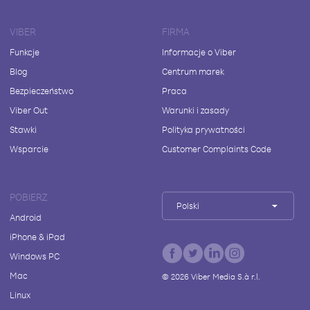
VIBER
FIRMA
Funkcje
Informacje o Viber
Blog
Centrum marek
Bezpieczeństwo
Praca
Viber Out
Warunki i zasady
Stawki
Polityka prywatności
Wsparcie
Customer Complaints Code
POBIERZ
Polski
Android
iPhone & iPad
Windows PC
Mac
©
2026
Viber Media S.à r.l.
Linux