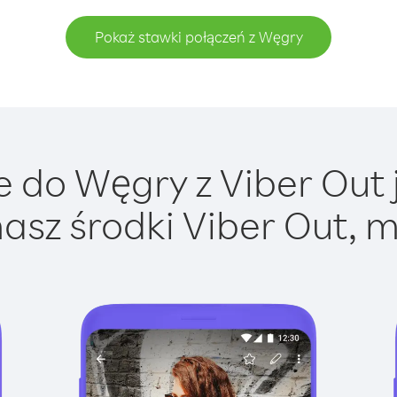
Pokaż stawki połączeń z Węgry
 do Węgry z Viber Out j
asz środki Viber Out, m