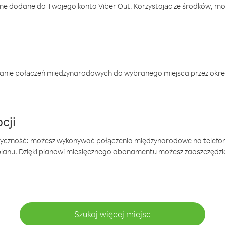
one dodane do Twojego konta Viber Out. Korzystając ze środków, m
anie połączeń międzynarodowych do wybranego miejsca przez okres
cji
tyczność: możesz wykonywać połączenia międzynarodowe na telefo
 planu. Dzięki planowi miesięcznego abonamentu możesz zaoszczędz
Szukaj więcej miejsc