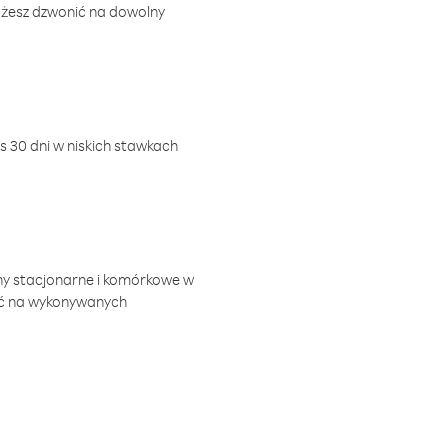
ożesz dzwonić na dowolny
 30 dni w niskich stawkach
ny stacjonarne i komórkowe w
ić na wykonywanych