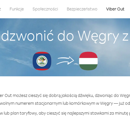
z
Funkcje
Społeczności
Bezpieczeństwo
Viber Out
adzwonić do Węgry z 
ber Out możesz cieszyć się dobrą jakością dźwięku, dzwoniąc do Węgry
owolnym numerem stacjonarnym lub komórkowym w Węgry — już od 1
 lub plan taryfowy, aby cieszyć się najlepszymi stawkami za minutę