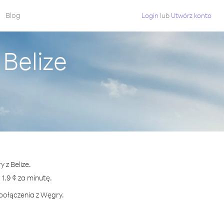
Blog
Login
lub
Utwórz konto
Belize
 z Belize.
.9 ¢ za minutę.
 połączenia z Węgry.