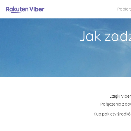
Pobier
Jak zad
Dzięki Vibe
Połączenia z d
Kup pakiety środków