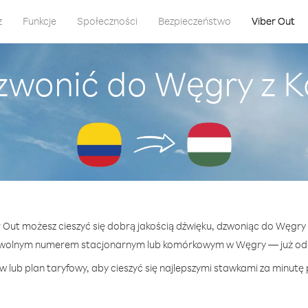
z
Funkcje
Społeczności
Bezpieczeństwo
Viber Out
zwonić do Węgry z 
r Out możesz cieszyć się dobrą jakością dźwięku, dzwoniąc do Węgry
owolnym numerem stacjonarnym lub komórkowym w Węgry — już od 2
 lub plan taryfowy, aby cieszyć się najlepszymi stawkami za minutę