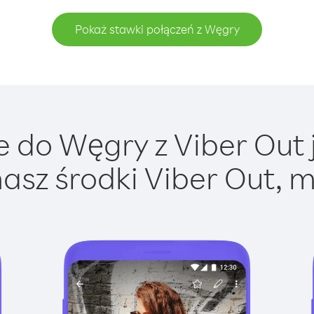
Pokaż stawki połączeń z Węgry
 do Węgry z Viber Out j
asz środki Viber Out, m