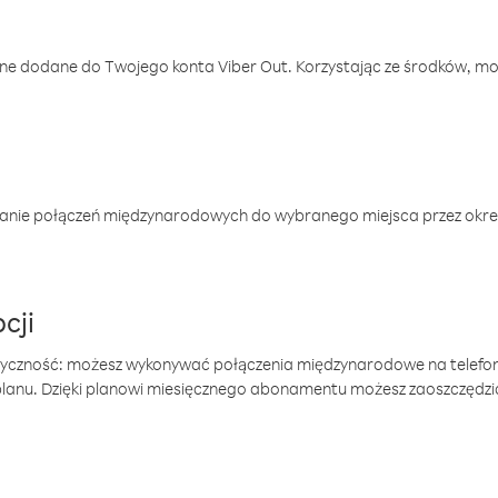
one dodane do Twojego konta Viber Out. Korzystając ze środków, m
anie połączeń międzynarodowych do wybranego miejsca przez okres
cji
tyczność: możesz wykonywać połączenia międzynarodowe na telefo
 planu. Dzięki planowi miesięcznego abonamentu możesz zaoszczędz