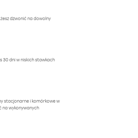
ożesz dzwonić na dowolny
 30 dni w niskich stawkach
ny stacjonarne i komórkowe w
ić na wykonywanych