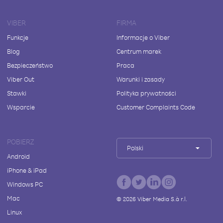
VIBER
FIRMA
Funkcje
Informacje o Viber
Blog
Centrum marek
Bezpieczeństwo
Praca
Viber Out
Warunki i zasady
Stawki
Polityka prywatności
Wsparcie
Customer Complaints Code
POBIERZ
Polski
Android
iPhone & iPad
Windows PC
Mac
©
2026
Viber Media S.à r.l.
Linux