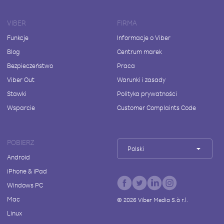
VIBER
FIRMA
Funkcje
Informacje o Viber
Blog
Centrum marek
Bezpieczeństwo
Praca
Viber Out
Warunki i zasady
Stawki
Polityka prywatności
Wsparcie
Customer Complaints Code
POBIERZ
Polski
Android
iPhone & iPad
Windows PC
Mac
©
2026
Viber Media S.à r.l.
Linux