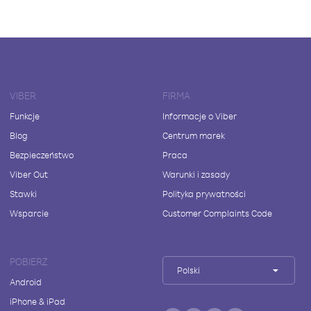
VIBER
FIRMA
Funkcje
Informacje o Viber
Blog
Centrum marek
Bezpieczeństwo
Praca
Viber Out
Warunki i zasady
Stawki
Polityka prywatności
Wsparcie
Customer Complaints Code
POBIERZ
Polski
Android
iPhone & iPad