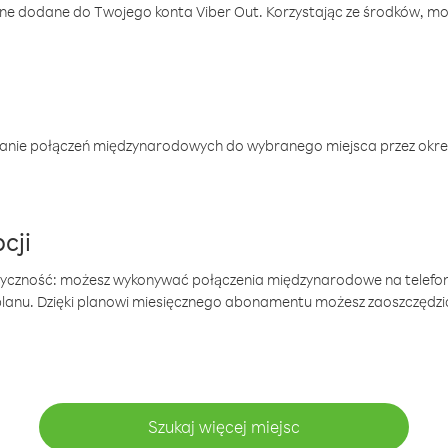
one dodane do Twojego konta Viber Out. Korzystając ze środków, m
anie połączeń międzynarodowych do wybranego miejsca przez okres
cji
tyczność: możesz wykonywać połączenia międzynarodowe na telefo
 planu. Dzięki planowi miesięcznego abonamentu możesz zaoszczędz
Szukaj więcej miejsc