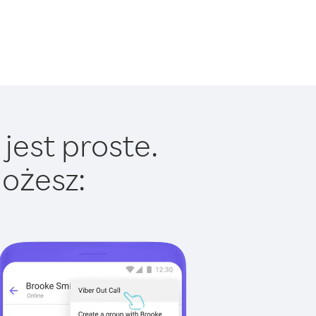
jest proste.
ożesz: