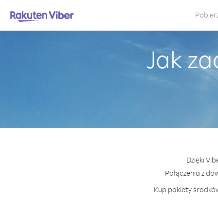
Pobier
Jak za
Dzięki Vib
Połączenia z do
Kup pakiety środków 