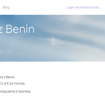
Blog
Login
lub
Utwórz konto
z Benin
ia z Benin.
2.9 ¢ za minutę.
ołączenia z Islandia.