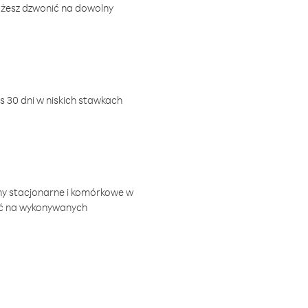
ożesz dzwonić na dowolny
 30 dni w niskich stawkach
ny stacjonarne i komórkowe w
ić na wykonywanych