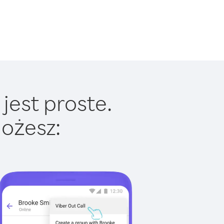
jest proste.
ożesz: