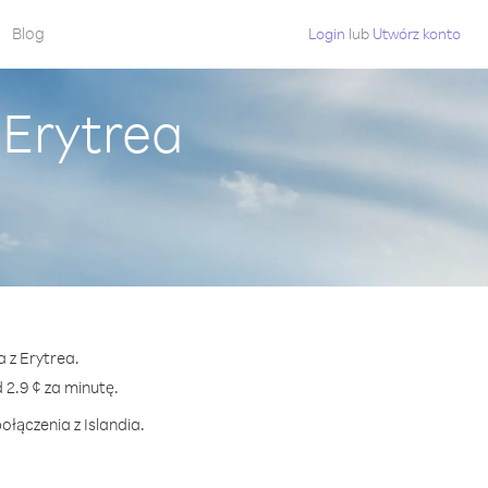
Blog
Login
lub
Utwórz konto
 Erytrea
a z Erytrea.
2.9 ¢ za minutę.
ołączenia z Islandia.