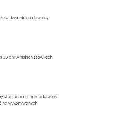
ożesz dzwonić na dowolny
 30 dni w niskich stawkach
ny stacjonarne i komórkowe w
ić na wykonywanych