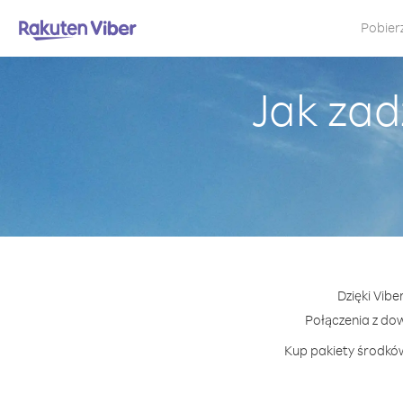
Pobier
Jak zad
Dzięki Vibe
Połączenia z do
Kup pakiety środków 