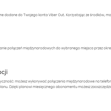
one dodane do Twojego konta Viber Out. Korzystając ze środków, m
anie połączeń międzynarodowych do wybranego miejsca przez okres
cji
tyczność: możesz wykonywać połączenia międzynarodowe na telefo
 planu. Dzięki planowi miesięcznego abonamentu możesz zaoszczędz