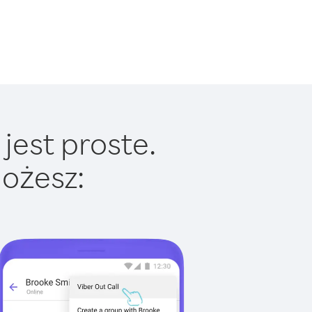
jest proste.
ożesz: