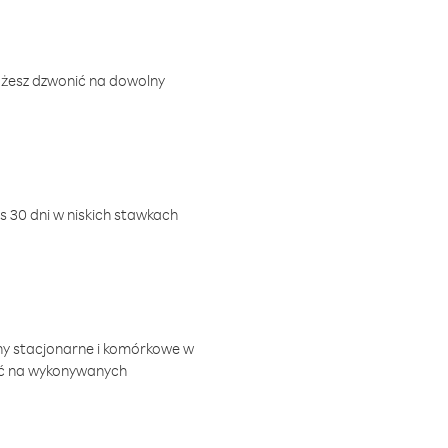
ożesz dzwonić na dowolny
 30 dni w niskich stawkach
ny stacjonarne i komórkowe w
ić na wykonywanych