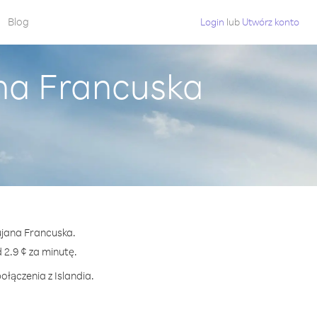
Blog
Login
lub
Utwórz konto
ana Francuska
Gujana Francuska.
2.9 ¢ za minutę.
ołączenia z Islandia.