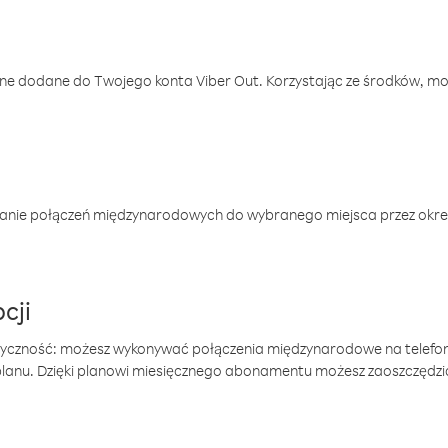
one dodane do Twojego konta Viber Out. Korzystając ze środków, m
anie połączeń międzynarodowych do wybranego miejsca przez okres
cji
tyczność: możesz wykonywać połączenia międzynarodowe na telefo
 planu. Dzięki planowi miesięcznego abonamentu możesz zaoszczędz