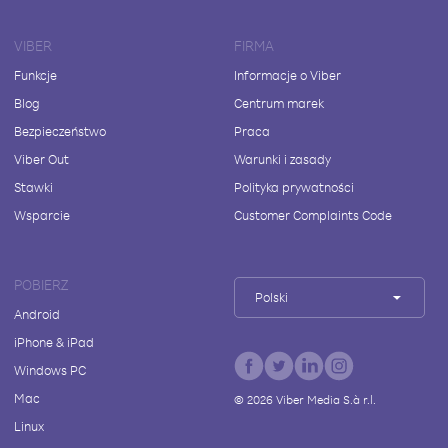
VIBER
FIRMA
Funkcje
Informacje o Viber
Blog
Centrum marek
Bezpieczeństwo
Praca
Viber Out
Warunki i zasady
Stawki
Polityka prywatności
Wsparcie
Customer Complaints Code
POBIERZ
Polski
Android
iPhone & iPad
Windows PC
Mac
©
2026
Viber Media S.à r.l.
Linux