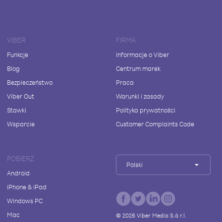
VIBER
FIRMA
Funkcje
Informacje o Viber
Blog
Centrum marek
Bezpieczeństwo
Praca
Viber Out
Warunki i zasady
Stawki
Polityka prywatności
Wsparcie
Customer Complaints Code
POBIERZ
Polski
Android
iPhone & iPad
Windows PC
Mac
©
2026
Viber Media S.à r.l.