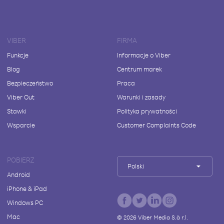
VIBER
FIRMA
Funkcje
Informacje o Viber
Blog
Centrum marek
Bezpieczeństwo
Praca
Viber Out
Warunki i zasady
Stawki
Polityka prywatności
Wsparcie
Customer Complaints Code
POBIERZ
Polski
Android
iPhone & iPad
Windows PC
Mac
©
2026
Viber Media S.à r.l.