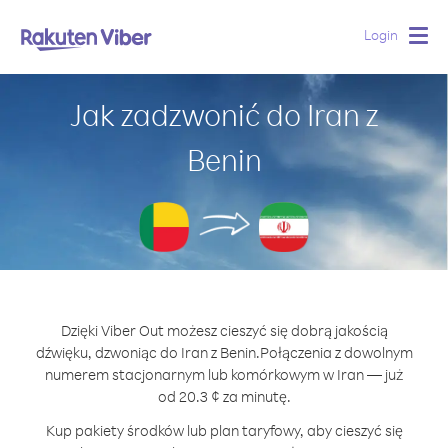
Login
Togg
navig
Jak zadzwonić do Iran z
Benin
Dzięki Viber Out możesz cieszyć się dobrą jakością
dźwięku, dzwoniąc do Iran z Benin.
Połączenia z dowolnym
numerem stacjonarnym lub komórkowym w Iran — już
od 20.3 ¢ za minutę.
Kup pakiety środków lub plan taryfowy, aby cieszyć się