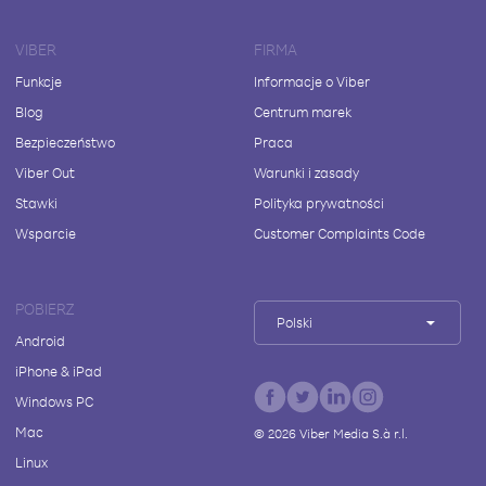
VIBER
FIRMA
Funkcje
Informacje o Viber
Blog
Centrum marek
Bezpieczeństwo
Praca
Viber Out
Warunki i zasady
Stawki
Polityka prywatności
Wsparcie
Customer Complaints Code
POBIERZ
Polski
Android
iPhone & iPad
Windows PC
Mac
©
2026
Viber Media S.à r.l.
Linux