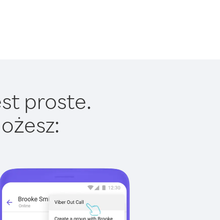
st proste.
ożesz: