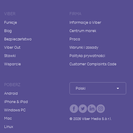
VIBER
FIRMA
Funkcje
Informacje o Viber
Blog
Centrum marek
Bezpieczeństwo
Praca
Viber Out
Warunki i zasady
Stawki
Polityka prywatności
Wsparcie
Customer Complaints Code
POBIERZ
Polski
Android
iPhone & iPad
Windows PC
Mac
©
2026
Viber Media S.à r.l.
Linux