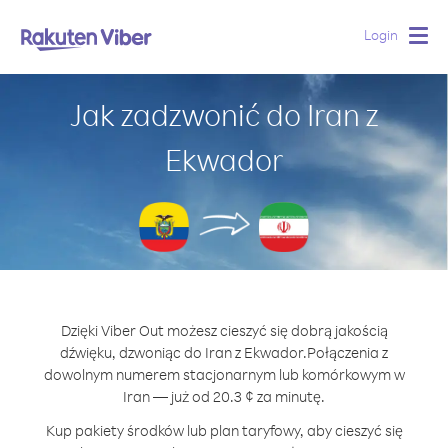
Login
Togg
navig
Jak zadzwonić do Iran z
Ekwador
Dzięki Viber Out możesz cieszyć się dobrą jakością
dźwięku, dzwoniąc do Iran z Ekwador.
Połączenia z
dowolnym numerem stacjonarnym lub komórkowym w
Iran — już od 20.3 ¢ za minutę.
Kup pakiety środków lub plan taryfowy, aby cieszyć się