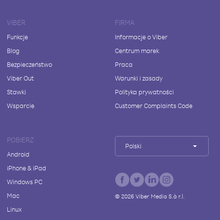
VIBER
FIRMA
Funkcje
Informacje o Viber
Blog
Centrum marek
Bezpieczeństwo
Praca
Viber Out
Warunki i zasady
Stawki
Polityka prywatności
Wsparcie
Customer Complaints Code
POBIERZ
Polski
Android
iPhone & iPad
Windows PC
Mac
©
2026
Viber Media S.à r.l.
Linux