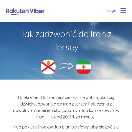
Login
Togg
navig
Jak zadzwonić do Iran z
Jersey
Dzięki Viber Out możesz cieszyć się dobrą jakością
dźwięku, dzwoniąc do Iran z Jersey.
Połączenia z
dowolnym numerem stacjonarnym lub komórkowym w
Iran — już od 20.3 ¢ za minutę.
Kup pakiety środków lub plan taryfowy, aby cieszyć się