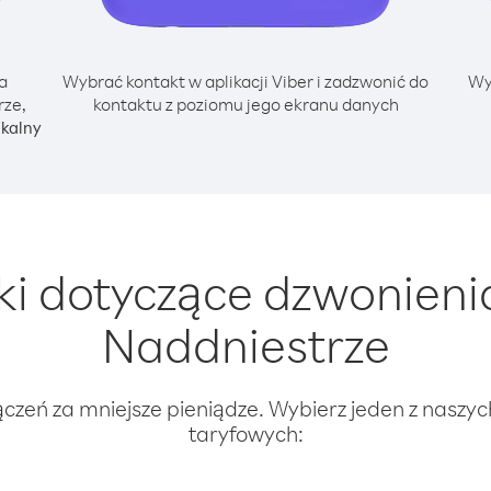
a
Wybrać kontakt w aplikacji Viber i zadzwonić do
Wy
rze,
kontaktu z poziomu jego ekranu danych
okalny
 dotyczące dzwonienia
Naddniestrze
ączeń za mniejsze pieniądze. Wybierz jeden z naszy
taryfowych: