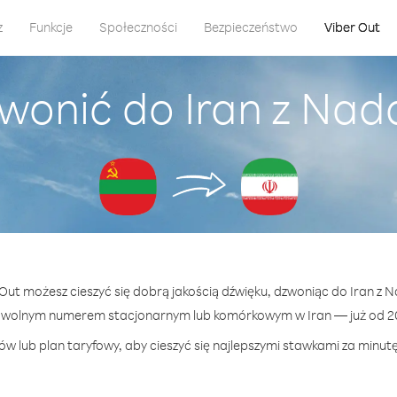
z
Funkcje
Społeczności
Bezpieczeństwo
Viber Out
wonić do Iran z Nad
 Out możesz cieszyć się dobrą jakością dźwięku, dzwoniąc do Iran z 
owolnym numerem stacjonarnym lub komórkowym w Iran — już od 20
w lub plan taryfowy, aby cieszyć się najlepszymi stawkami za minutę