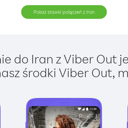
Pokaż stawki połączeń z Iran
e do Iran z Viber Out je
asz środki Viber Out, m