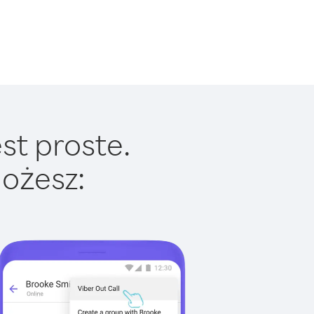
st proste.
ożesz: