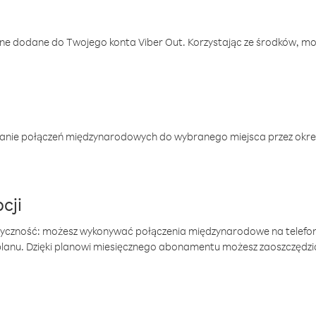
one dodane do Twojego konta Viber Out. Korzystając ze środków, m
anie połączeń międzynarodowych do wybranego miejsca przez okres
cji
tyczność: możesz wykonywać połączenia międzynarodowe na telefo
 planu. Dzięki planowi miesięcznego abonamentu możesz zaoszczędz