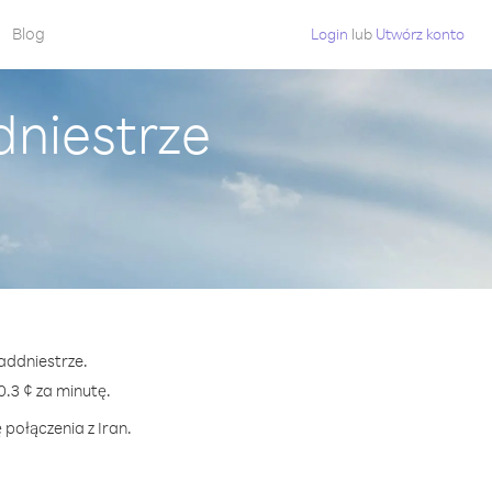
Blog
Login
lub
Utwórz konto
dniestrze
Naddniestrze.
.3 ¢ za minutę.
 połączenia z Iran.