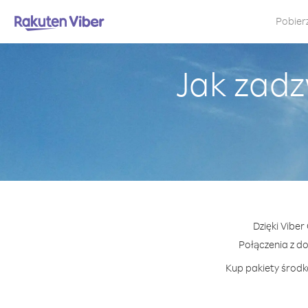
Pobier
Jak zadz
Dzięki Viber
Połączenia z d
Kup pakiety środkó