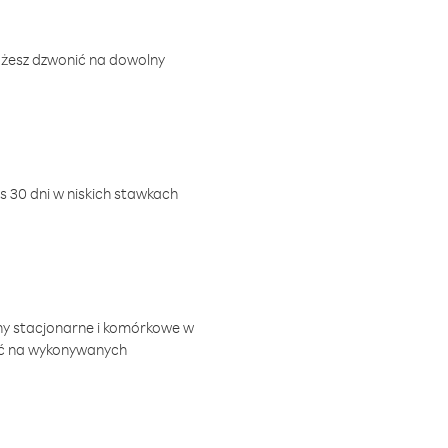
ożesz dzwonić na dowolny
 30 dni w niskich stawkach
ny stacjonarne i komórkowe w
ić na wykonywanych