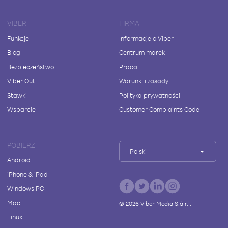
VIBER
FIRMA
Funkcje
Informacje o Viber
Blog
Centrum marek
Bezpieczeństwo
Praca
Viber Out
Warunki i zasady
Stawki
Polityka prywatności
Wsparcie
Customer Complaints Code
POBIERZ
Polski
Android
iPhone & iPad
Windows PC
Mac
©
2026
Viber Media S.à r.l.
Linux