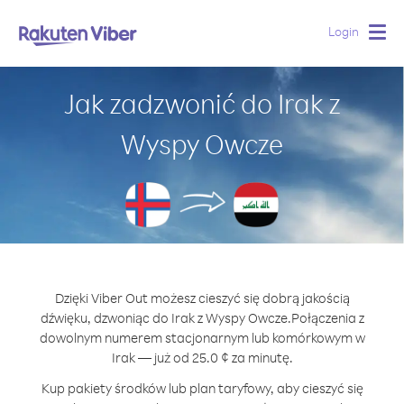
Login
Togg
navig
Jak zadzwonić do Irak z
Wyspy Owcze
Dzięki Viber Out możesz cieszyć się dobrą jakością
dźwięku, dzwoniąc do Irak z Wyspy Owcze.
Połączenia z
dowolnym numerem stacjonarnym lub komórkowym w
Irak — już od 25.0 ¢ za minutę.
Kup pakiety środków lub plan taryfowy, aby cieszyć się