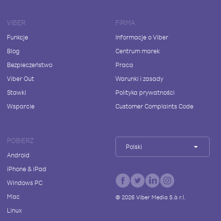
VIBER
FIRMA
Funkcje
Informacje o Viber
Blog
Centrum marek
Bezpieczeństwo
Praca
Viber Out
Warunki i zasady
Stawki
Polityka prywatności
Wsparcie
Customer Complaints Code
POBIERZ
Polski
Android
iPhone & iPad
Windows PC
Mac
©
2026
Viber Media S.à r.l.
Linux