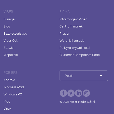
VIBER
FIRMA
Funkcje
Informacje o Viber
Blog
Centrum marek
Bezpieczeństwo
Praca
Viber Out
Warunki i zasady
Stawki
Polityka prywatności
Wsparcie
Customer Complaints Code
POBIERZ
Polski
Android
iPhone & iPad
Windows PC
Mac
©
2026
Viber Media S.à r.l.
Linux