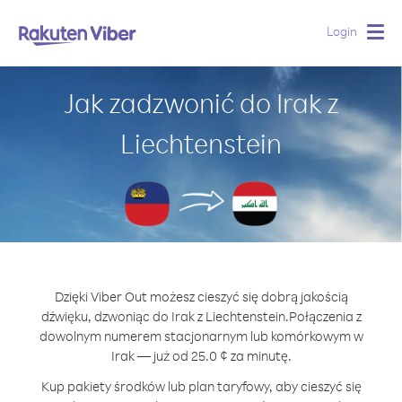
Login
Togg
navig
Jak zadzwonić do Irak z
Liechtenstein
Dzięki Viber Out możesz cieszyć się dobrą jakością
dźwięku, dzwoniąc do Irak z Liechtenstein.
Połączenia z
dowolnym numerem stacjonarnym lub komórkowym w
Irak — już od 25.0 ¢ za minutę.
Kup pakiety środków lub plan taryfowy, aby cieszyć się