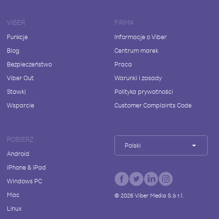
VIBER
FIRMA
Funkcje
Informacje o Viber
Blog
Centrum marek
Bezpieczeństwo
Praca
Viber Out
Warunki i zasady
Stawki
Polityka prywatności
Wsparcie
Customer Complaints Code
POBIERZ
Polski
Android
iPhone & iPad
Windows PC
Mac
©
2026
Viber Media S.à r.l.
Linux