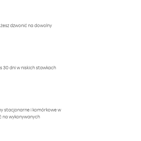
ożesz dzwonić na dowolny
 30 dni w niskich stawkach
ny stacjonarne i komórkowe w
ić na wykonywanych