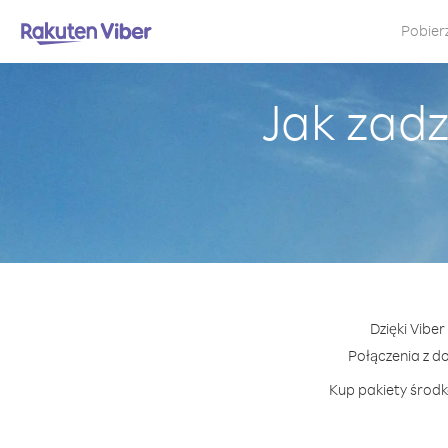
Pobier
Jak zadz
Dzięki Vibe
Połączenia z d
Kup pakiety środkó