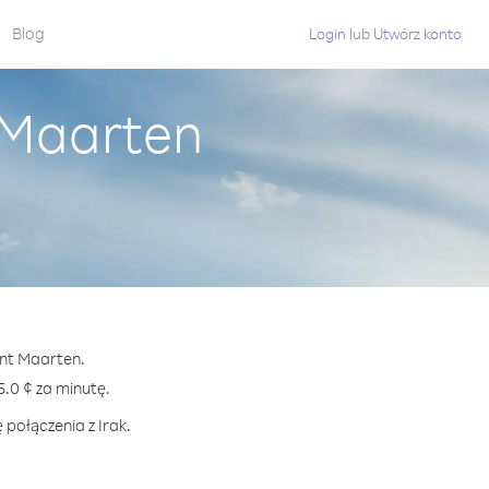
Blog
Login
lub
Utwórz konto
t Maarten
int Maarten.
.0 ¢ za minutę.
 połączenia z Irak.