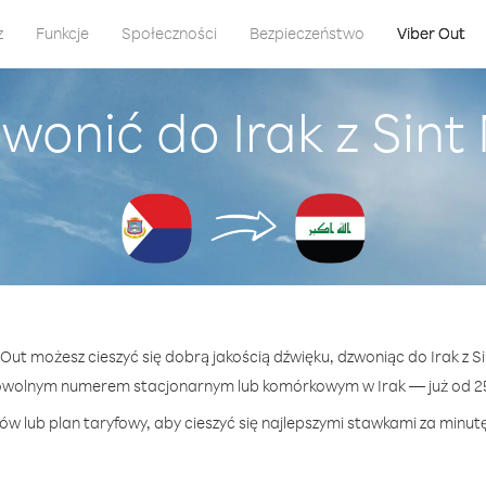
z
Funkcje
Społeczności
Bezpieczeństwo
Viber Out
wonić do Irak z Sin
r Out możesz cieszyć się dobrą jakością dźwięku, dzwoniąc do Irak z S
owolnym numerem stacjonarnym lub komórkowym w Irak — już od 25
w lub plan taryfowy, aby cieszyć się najlepszymi stawkami za minutę