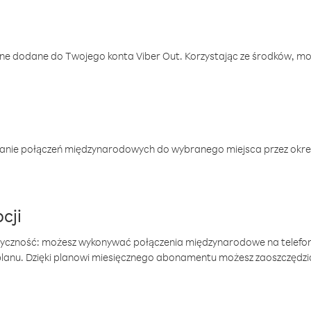
one dodane do Twojego konta Viber Out. Korzystając ze środków, m
anie połączeń międzynarodowych do wybranego miejsca przez okres
cji
tyczność: możesz wykonywać połączenia międzynarodowe na telefo
 planu. Dzięki planowi miesięcznego abonamentu możesz zaoszczędz