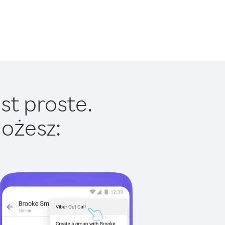
st proste.
ożesz: